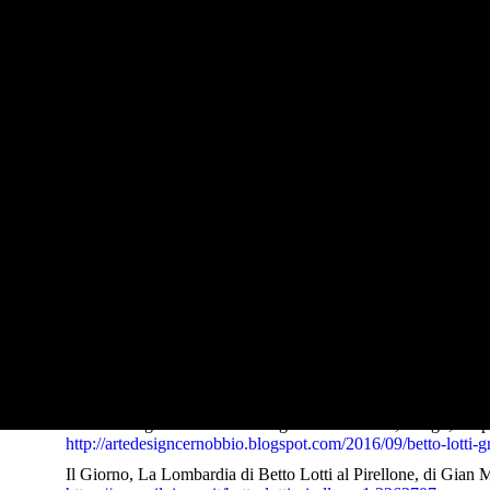
Sei in:
LINKS
Links
BETTO LOTTI (1894 – 1977) SU WIKIPEDIA
https://it.wikipedia.org/wiki/Betto_Lotti
La Provincia di Como, Paesaggi interiori nei quadri di Betto 
https://www.laprovinciadicomo.it/stories/cultura-e-spettacoli/
JSC15 Journal dal Lago di Como, Lecco e Brianza. Artisti. B
http://www.jsc15.it/artisti-betto-lotti-maestro-di-paesaggi-e-fi
Arte e Design: Cernobbio e Lago di Como..arte, design, shoppi
http://artedesigncernobbio.blogspot.com/2016/09/betto-lotti-
Il Giorno, La Lombardia di Betto Lotti al Pirellone, di Gian