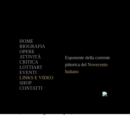
HOME
BIOGRAFIA
OPERE
ATTIVITÀ
Esponente della corrente
CRITICA
pittorica del
Novecento
LOTTIART
Italiano
EVENTI
LINKS E VIDEO
SHOP
CONTATTI
 2016
to Italiano, vita e immagini delle opere, 27 settembre 2016