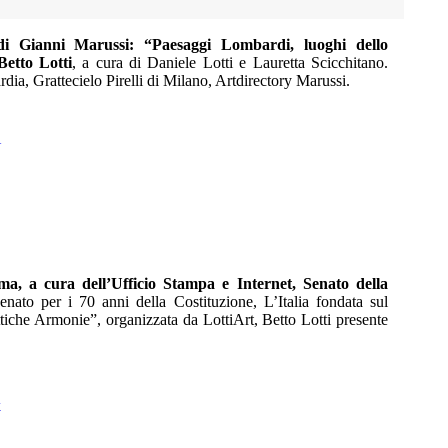
 di Gianni Marussi: “Paesaggi Lombardi, luoghi dello
Betto Lotti
, a cura di Daniele Lotti e Lauretta Scicchitano.
ia, Grattecielo Pirelli di Milano, Artdirectory Marussi.
U
a, a cura dell’Ufficio Stampa e Internet, Senato della
enato per i 70 anni della Costituzione, L’Italia fondata sul
ttiche Armonie”, organizzata da LottiArt, Betto Lotti presente
k