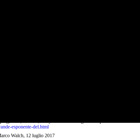
 E VIDEO
Lotti, di Alberto Longatti, 6 giugno 2016
paesaggi-interiori-nei-quadri-di-lotti_1186488_11/
etto Lotti maestro di paesaggi e figure, di Gerardo Monizza, 23 giugno
gure/
ng,news,curiosità,lifestyle..Betto Lotti: grande esponente del Novecen
grande-esponente-del.html
 Marco Walch, 12 luglio 2017