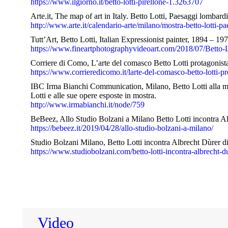
https://www.ilgiorno.it/betto-lotti-pirellone-1.3263707
Arte.it, The map of art in Italy. Betto Lotti, Paesaggi lombard
http://www.arte.it/calendario-arte/milano/mostra-betto-lotti-p
Tutt’Art, Betto Lotti, Italian Expressionist painter, 1894 – 1
https://www.fineartphotographyvideoart.com/2018/07/Betto-Lot
Corriere di Como, L’arte del comasco Betto Lotti protagonist
https://www.corrieredicomo.it/larte-del-comasco-betto-lotti-pr
IBC Irma Bianchi Communication, Milano, Betto Lotti alla mos
Lotti e alle sue opere esposte in mostra.
http://www.irmabianchi.it/node/759
BeBeez, Allo Studio Bolzani a Milano Betto Lotti incontra Al
https://bebeez.it/2019/04/28/allo-studio-bolzani-a-milano/
Studio Bolzani Milano, Betto Lotti incontra Albrecht Dùrer d
https://www.studiobolzani.com/betto-lotti-incontra-albrecht-du
Video