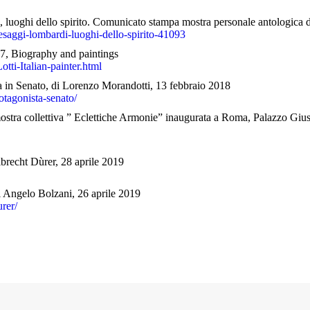
i, luoghi dello spirito. Comunicato stampa mostra personale antologica di
aesaggi-lombardi-luoghi-dello-spirito-41093
977, Biography and paintings
ti-Italian-painter.html
a in Senato, di Lorenzo Morandotti, 13 febbraio 2018
otagonista-senato/
tra collettiva ” Eclettiche Armonie” inaugurata a Roma, Palazzo Giust
brecht Dùrer, 28 aprile 2019
i Angelo Bolzani, 26 aprile 2019
rer/