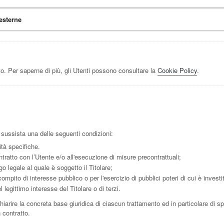
esterne
o. Per saperne di più, gli Utenti possono consultare la
Cookie Policy
.
so sussista una delle seguenti condizioni:
ità specifiche.
tratto con l’Utente e/o all'esecuzione di misure precontrattuali;
o legale al quale è soggetto il Titolare;
mpito di interesse pubblico o per l'esercizio di pubblici poteri di cui è investito
legittimo interesse del Titolare o di terzi.
arire la concreta base giuridica di ciascun trattamento ed in particolare di sp
 contratto.