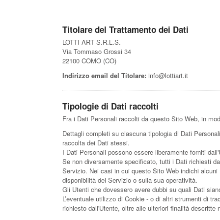
Titolare del Trattamento dei Dati
LOTTI ART S.R.L.S.
Via Tommaso Grossi 34
22100 COMO (CO)
Indirizzo email del Titolare:
info@lottiart.it
Tipologie di Dati raccolti
Fra i Dati Personali raccolti da questo Sito Web, in mod
Dettagli completi su ciascuna tipologia di Dati Personali 
raccolta dei Dati stessi.
I Dati Personali possono essere liberamente forniti dall
Se non diversamente specificato, tutti i Dati richiesti d
Servizio. Nei casi in cui questo Sito Web indichi alcuni
disponibilità del Servizio o sulla sua operatività.
Gli Utenti che dovessero avere dubbi su quali Dati siano 
L’eventuale utilizzo di Cookie - o di altri strumenti di tr
richiesto dall'Utente, oltre alle ulteriori finalità descri