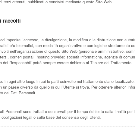
di terzi ottenuti, pubblicati o condivisi mediante questo Sito Web.
 raccolti
 ad impedire l’accesso, la divulgazione, la modifica o la distruzione non autori
tici e/o telematici, con modalità organizzative e con logiche strettamente correl
involti nell’organizzazione di questo Sito Web (personale amministrativo, comm
i terzi, corrieri postali, hosting provider, società informatiche, agenzie di c
to dei Responsabili potrà sempre essere richiesto al Titolare del Trattamento.
ed in ogni altro luogo in cui le parti coinvolte nel trattamento siano localizzate. 
in un paese diverso da quello in cui l’Utente si trova. Per ottenere ulteriori in
nto dei Dati Personali.
Personali sono trattati e conservati per il tempo richiesto dalla finalità per 
 obbligazioni legali o sulla base del consenso degli Utenti.