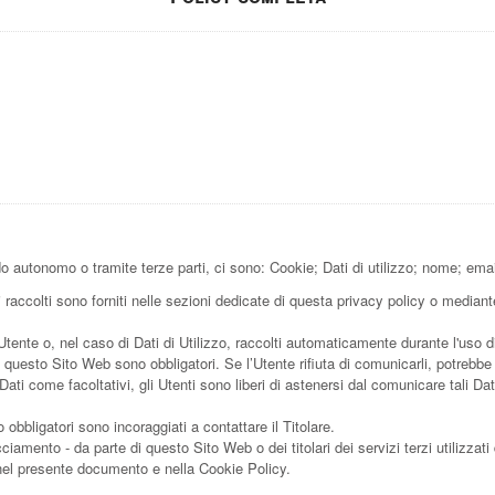
o autonomo o tramite terze parti, ci sono: Cookie; Dati di utilizzo; nome; email
raccolti sono forniti nelle sezioni dedicate di questa privacy policy o mediante 
'Utente o, nel caso di Dati di Utilizzo, raccolti automaticamente durante l'uso 
a questo Sito Web sono obbligatori. Se l’Utente rifiuta di comunicarli, potrebb
 Dati come facoltativi, gli Utenti sono liberi di astenersi dal comunicare tali 
obbligatori sono incoraggiati a contattare il Titolare.
acciamento - da parte di questo Sito Web o dei titolari dei servizi terzi utilizzati
tte nel presente documento e nella Cookie Policy.