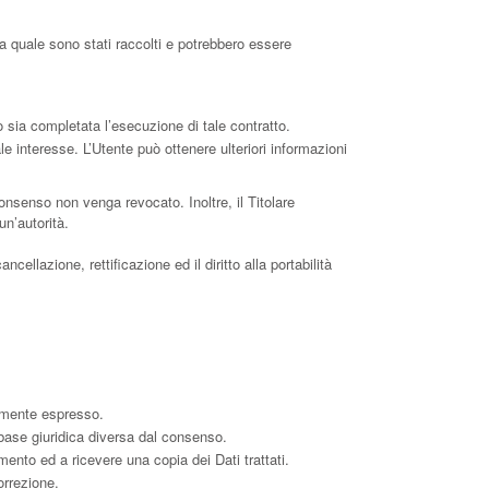
la quale sono stati raccolti e potrebbero essere
do sia completata l’esecuzione di tale contratto.
ale interesse. L’Utente può ottenere ulteriori informazioni
onsenso non venga revocato. Inoltre, il Titolare
un’autorità.
cellazione, rettificazione ed il diritto alla portabilità
temente espresso.
 base giuridica diversa dal consenso.
amento ed a ricevere una copia dei Dati trattati.
orrezione.