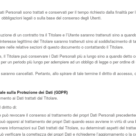
Personali sono trattati e conservati per il tempo richiesto dalla finalità per 
 obbligazioni legali o sulla base del consenso degli Utenti.
ecuzione di un contratto tra il Titolare e l’Utente saranno trattenuti sino a quan
all’interesse legittimo del Titolare saranno trattenuti sino al soddisfacimento di t
olare nelle relative sezioni di questo documento o contattando il Titolare.
 il Titolare può conservare i Dati Personali più a lungo sino a quando detto c
per un periodo più lungo per adempiere ad un obbligo di legge o per ordine di 
ranno cancellati. Pertanto, allo spirare di tale termine il diritto di accesso, can
rale sulla Protezione dei Dati (GDPR)
mento ai Dati trattati dal Titolare.
 diritto di:
e può revocare il consenso al trattamento dei propri Dati Personali preceden
può opporsi al trattamento dei propri Dati quando esso avviene in virtù di una
nere informazioni sui Dati trattati dal Titolare, su determinati aspetti del tratt
ò verificare la correttezza dei propri Dati e richiederne l’aggiornamento o la c