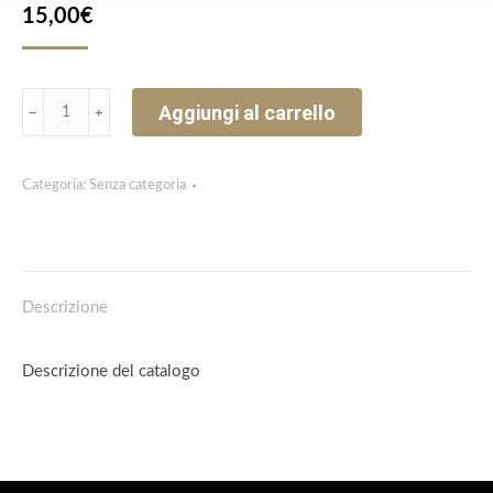
15,00
€
Catalogo
Aggiungi al carrello
﹣
﹢
quantità
Categoria:
Senza categoria
Descrizione
Descrizione del catalogo